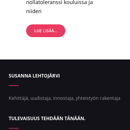
nollatoleranssi kouluissa ja
niiden
VOIKO
LUE LISÄÄ…
KIUSAAMINEN
OLLA
RIKOS?
SUSANNA LEHTOJÄRVI
Kehittäjä, uudistaja, innostaja, yhteistyön rakentaja
TULEVAISUUS TEHDÄÄN TÄNÄÄN.