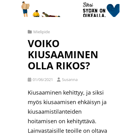
Cat
Mielipide
Links
VOIKO
KIUSAAMINEN
OLLA RIKOS?
Posted
01/06/2021
Susanna
on
Kiusaaminen kehittyy, ja siksi
myös kiusaamisen ehkäisyn ja
kiusaamistilanteiden
hoitamisen on kehityttävä.
Lainvastaisille teoille on oltava