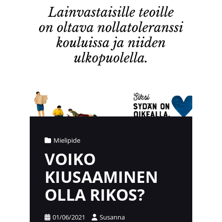
Cat
Mielipide
Links
VOIKO
KIUSAAMINEN
OLLA RIKOS?
Posted
01/06/2021
Susanna