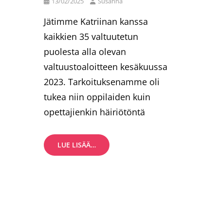
Posted
13/02/2025
Susanna
on
Jätimme Katriinan kanssa
kaikkien 35 valtuutetun
puolesta alla olevan
valtuustoaloitteen kesäkuussa
2023. Tarkoituksenamme oli
tukea niin oppilaiden kuin
opettajienkin häiriötöntä
POSITIIVINEN
LUE LISÄÄ…
OPPIMISYMPÄRISTÖ
HEMMINGIN
YLÄKOULUUN