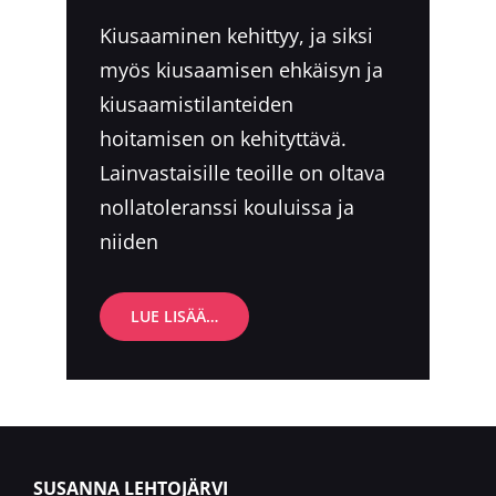
on
Kiusaaminen kehittyy, ja siksi
myös kiusaamisen ehkäisyn ja
kiusaamistilanteiden
hoitamisen on kehityttävä.
Lainvastaisille teoille on oltava
nollatoleranssi kouluissa ja
niiden
VOIKO
LUE LISÄÄ…
KIUSAAMINEN
OLLA
RIKOS?
SUSANNA LEHTOJÄRVI