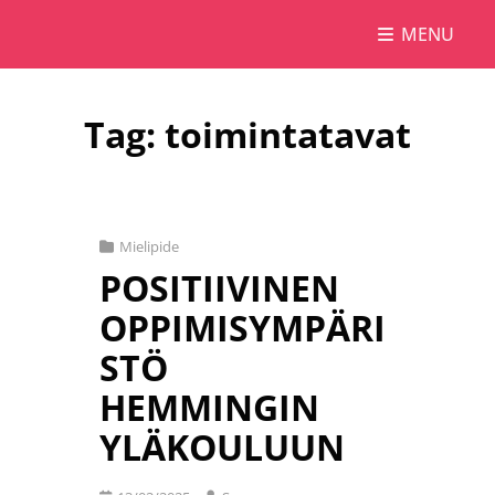
MENU
Susanna Lehtojärvi
Tulevaisuus Tehdään Tänään. Yhdessä.
Tag:
toimintatavat
Cat
Mielipide
Links
POSITIIVINEN
OPPIMISYMPÄRI
STÖ
HEMMINGIN
YLÄKOULUUN