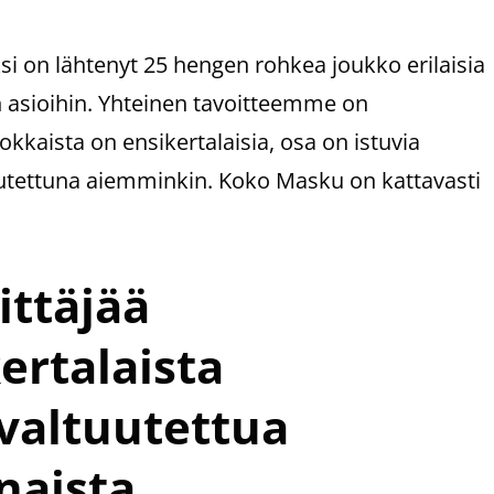
on lähtenyt 25 hengen rohkea joukko erilaisia
n asioihin. Yhteinen tavoitteemme on
kkaista on ensikertalaisia, osa on istuvia
ltuutettuna aiemminkin. Koko Masku on kattavasti
ittäjää
ertalaista
 valtuutettua
naista