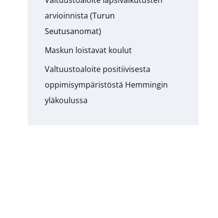
Valtuustoaloite lapsivaikutusten
arvioinnista
(Turun
Seutusanomat)
Maskun loistavat koulut
Valtuustoaloite positiivisesta
oppimisympäristöstä Hemmingin
yläkoulussa