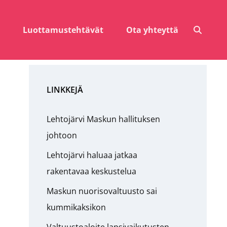
SEAR
Luottamustehtävät
Ota yhteyttä
LINKKEJÄ
Lehtojärvi Maskun hallituksen
johtoon
Lehtojärvi haluaa jatkaa
rakentavaa keskustelua
Maskun nuorisovaltuusto sai
kummikaksikon