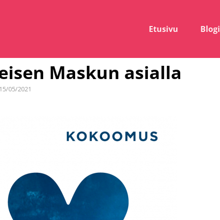
Etusivu
Blogi
eisen Maskun asialla
sted
15/05/2021