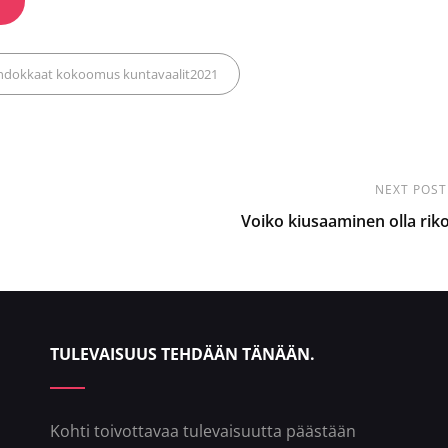
,
hdokkaat
kokoomus
kuntavaalit2021
NEXT POST
Next
Voiko kiusaaminen olla rik
Post
TULEVAISUUS TEHDÄÄN TÄNÄÄN.
Kohti toivottavaa tulevaisuutta päästään