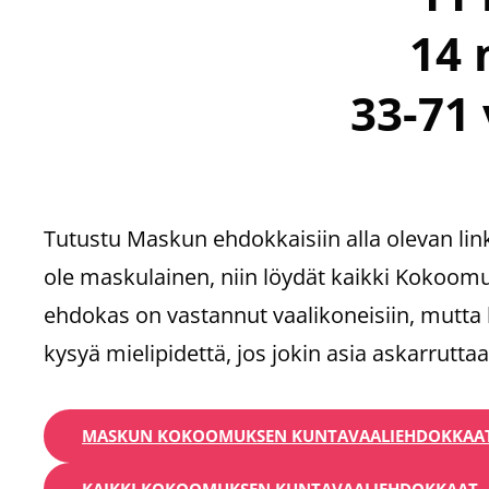
14 
33-71 
Tutustu Maskun ehdokkaisiin alla olevan lin
ole maskulainen, niin löydät kaikki Kokoo
ehdokas on vastannut vaalikoneisiin, mutta
kysyä mielipidettä, jos jokin asia askarruttaa
MASKUN KOKOOMUKSEN KUNTAVAALIEHDOKKAAT
KAIKKI KOKOOMUKSEN KUNTAVAALIEHDOKKAAT