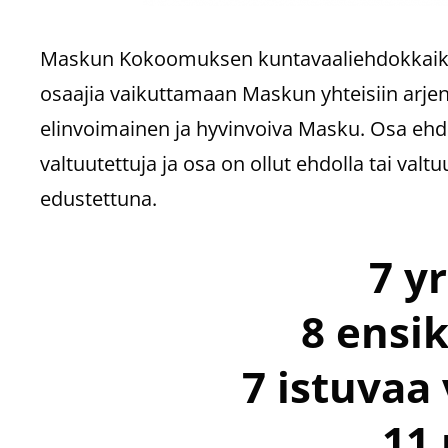
Maskun Kokoomuksen kuntavaaliehdokkaiksi 
osaajia vaikuttamaan Maskun yhteisiin arje
elinvoimainen ja hyvinvoiva Masku. Osa ehdo
valtuutettuja ja osa on ollut ehdolla tai va
edustettuna.
7 yr
8 ensik
7 istuvaa
11 