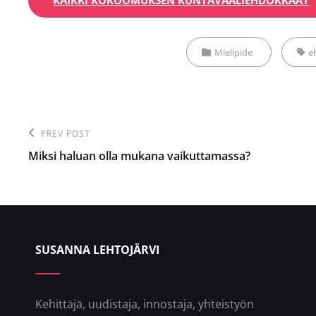
Categories
Tags
Mielipide
e
Post
PREV POST
Previous
navigation
Miksi haluan olla mukana vaikuttamassa?
Post
SUSANNA LEHTOJÄRVI
Kehittäjä, uudistaja, innostaja, yhteistyön